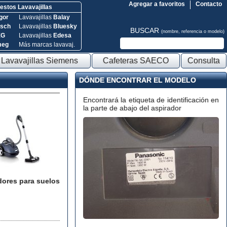
Agregar a favoritos
Contacto
stos Lavavajillas
gor
Lavavajillas
Balay
sch
Lavavajillas
Bluesky
BUSCAR
(nombre, referencia o modelo)
EG
Lavavajillas
Edesa
meg
Más marcas lavavaj.
Lavavajillas Siemens
Cafeteras SAECO
Consulta
DÓNDE ENCONTRAR EL MODELO
Encontrará la etiqueta de identificación en
la parte de abajo del aspirador
dores para suelos