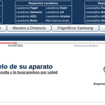
Repuestos Lavadoras
Repue
Lavadoras
Fagor
Lavadoras
Haier
Lavavajillas
Fa
y
Lavadoras
Siemens
Lavadoras
LG
Lavavajillas
Bo
t
Lavadoras
AEG
Lavadoras
Ariston
Lavavajillas
A
Lavadoras
Beko
Más marcas lavad.
Lavavajillas
S
r
Mandos a Distancia
Frigoríficos Samsung
RAINFORD
Seleccione Modelo
lo de su aparato
sulta y lo buscaremos por usted
Aspira