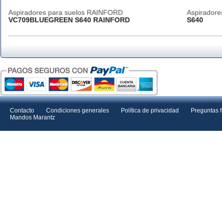
Aspiradores para suelos RAINFORD
Aspirador
VC709BLUEGREEN S640 RAINFORD
S640
Contacto
Condiciones generales
Política de privacidad
Preguntas 
Mandos Marantz