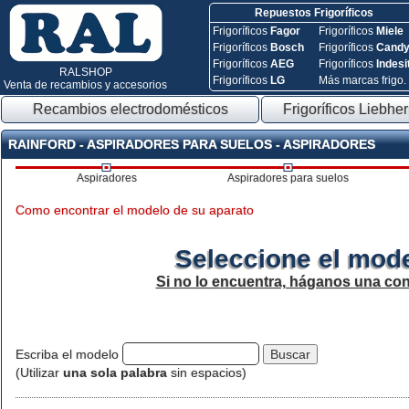
Repuestos Frigoríficos
Frigoríficos
Fagor
Frigoríficos
Miele
Frigoríficos
Bosch
Frigoríficos
Cand
Frigoríficos
AEG
Frigoríficos
Indesi
RALSHOP
Frigoríficos
LG
Más marcas frigo.
Venta de recambios y accesorios
Recambios electrodomésticos
Frigoríficos Liebher
RAINFORD - ASPIRADORES PARA SUELOS - ASPIRADORES
Aspiradores
Aspiradores para suelos
Como encontrar el modelo de su aparato
Seleccione el mode
Si no lo encuentra, háganos una con
Escriba el modelo
(Utilizar
una sola palabra
sin espacios)