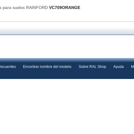
es para suelos RAINFORD
VC709ORANGE
frecuentes
Encontrar nombre del modelo
Sobre RAL Shop
Ayuda
M