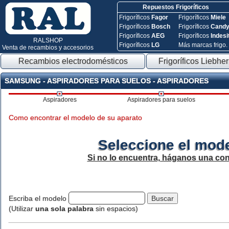
Repuestos Frigoríficos
Frigoríficos
Fagor
Frigoríficos
Miele
Frigoríficos
Bosch
Frigoríficos
Cand
Frigoríficos
AEG
Frigoríficos
Indesi
RALSHOP
Frigoríficos
LG
Más marcas frigo.
Venta de recambios y accesorios
Recambios electrodomésticos
Frigoríficos Liebher
SAMSUNG - ASPIRADORES PARA SUELOS - ASPIRADORES
Aspiradores
Aspiradores para suelos
Como encontrar el modelo de su aparato
Seleccione el mode
Si no lo encuentra, háganos una con
Escriba el modelo
(Utilizar
una sola palabra
sin espacios)