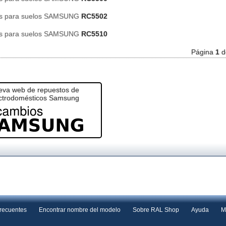
es para suelos SAMSUNG
RC5502
es para suelos SAMSUNG
RC5510
Página
1
d
va web de repuestos de
ctrodomésticos Samsung
frecuentes
Encontrar nombre del modelo
Sobre RAL Shop
Ayuda
M