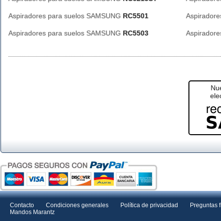
Aspiradores para suelos SAMSUNG
RC5501
Aspirador
Aspiradores para suelos SAMSUNG
RC5503
Aspirador
Nue
ele
Contacto
Condiciones generales
Política de privacidad
Preguntas 
Mandos Marantz