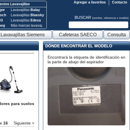
Agregar a favoritos
Contacto
stos Lavavajillas
gor
Lavavajillas
Balay
sch
Lavavajillas
Bluesky
BUSCAR
(nombre, referencia o modelo)
EG
Lavavajillas
Edesa
meg
Más marcas lavavaj.
Lavavajillas Siemens
Cafeteras SAECO
Consulta
DÓNDE ENCONTRAR EL MODELO
Encontrará la etiqueta de identificación en
la parte de abajo del aspirador
dores para suelos
e
16
Siguiente >