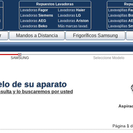
Repuestos Lavadoras
Repue
Lavadoras
Fagor
Lavadoras
Haier
Lavavajillas
Fa
y
Lavadoras
Siemens
Lavadoras
LG
Lavavajillas
Bo
t
Lavadoras
AEG
Lavadoras
Ariston
Lavavajillas
A
Lavadoras
Beko
Más marcas lavad.
Lavavajillas
S
r
Mandos a Distancia
Frigoríficos Samsung
SAMSUNG
Seleccione Modelo
lo de su aparato
sulta y lo buscaremos por usted
Aspira
Página
1
d