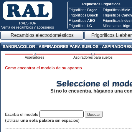
Repuestos Frigoríficos
Frigoríficos
Fagor
Frigoríficos
Miele
Frigoríficos
Bosch
Frigoríficos
Cand
Frigoríficos
AEG
Frigoríficos
Indesi
RALSHOP
Frigoríficos
LG
Más marcas frigo.
Venta de recambios y accesorios
Recambios electrodomésticos
Frigoríficos Liebher
SANDRACOLOR - ASPIRADORES PARA SUELOS - ASPIRADORES
Aspiradores
Aspiradores para suelos
Como encontrar el modelo de su aparato
Seleccione el mode
Si no lo encuentra, háganos una con
Escriba el modelo
(Utilizar
una sola palabra
sin espacios)