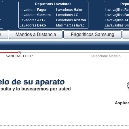
Repuestos Lavadoras
Repue
Lavadoras
Fagor
Lavadoras
Haier
Lavavajillas
Fa
y
Lavadoras
Siemens
Lavadoras
LG
Lavavajillas
Bo
t
Lavadoras
AEG
Lavadoras
Ariston
Lavavajillas
A
Lavadoras
Beko
Más marcas lavad.
Lavavajillas
S
r
Mandos a Distancia
Frigoríficos Samsung
SANDRACOLOR
Seleccione Modelo
lo de su aparato
sulta y lo buscaremos por usted
Aspira