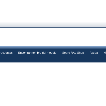
frecuentes
Encontrar nombre del modelo
Sobre RAL Shop
Ayuda
M