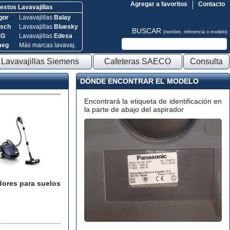
Agregar a favoritos
Contacto
stos Lavavajillas
gor
Lavavajillas
Balay
sch
Lavavajillas
Bluesky
BUSCAR
(nombre, referencia o modelo)
EG
Lavavajillas
Edesa
meg
Más marcas lavavaj.
Lavavajillas Siemens
Cafeteras SAECO
Consulta
DÓNDE ENCONTRAR EL MODELO
Encontrará la etiqueta de identificación en
la parte de abajo del aspirador
dores para suelos