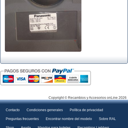
Copyright © Recambios y Accesorios onLine 2026
Contacto
Condiciones generales
Política de privacidad
Preguntas frecuentes
Encontrar nombre del modelo
Sobre RAL
Shop
Ayuda
Mandos para hoteles
Recambios Liebherr