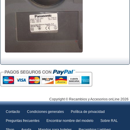
Copyright © Recambios y Accesorios onLine 2026
Contacto
Condiciones generales
Política de privacidad
Preguntas frecuentes
Encontrar nombre del modelo
Sobre RAL
Shop
Ayuda
Mandos para hoteles
Recambios Liebherr