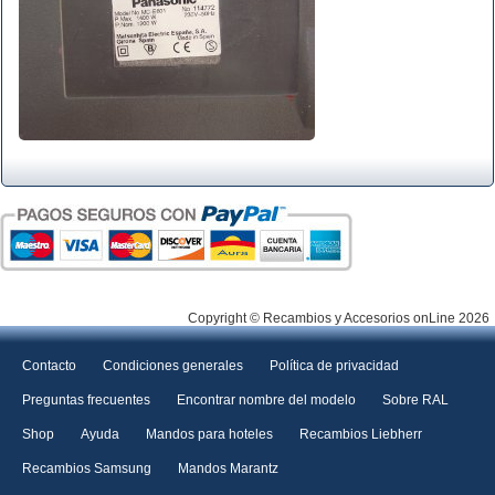
Copyright © Recambios y Accesorios onLine 2026
Contacto
Condiciones generales
Política de privacidad
Preguntas frecuentes
Encontrar nombre del modelo
Sobre RAL
Shop
Ayuda
Mandos para hoteles
Recambios Liebherr
Recambios Samsung
Mandos Marantz