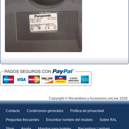
Copyright © Recambios y Accesorios onLine 2026
Contacto
Condiciones generales
Política de privacidad
Preguntas frecuentes
Encontrar nombre del modelo
Sobre RAL
Shop
Ayuda
Mandos para hoteles
Recambios Liebherr