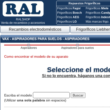
Repuestos Frigoríficos
Frigoríficos
Fagor
Frigoríficos
Miele
Frigoríficos
Bosch
Frigoríficos
Cand
Frigoríficos
AEG
Frigoríficos
Indesi
RALSHOP
Frigoríficos
LG
Más marcas frigo.
Venta de recambios y accesorios
Recambios electrodomésticos
Frigoríficos Liebher
VAX - ASPIRADORES PARA SUELOS - ASPIRADORES
Aspiradores
Aspiradores para suelos
Como encontrar el modelo de su aparato
Seleccione el mode
Si no lo encuentra, háganos una con
Escriba el modelo
(Utilizar
una sola palabra
sin espacios)