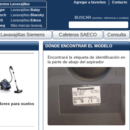
Agregar a favoritos
Contacto
stos Lavavajillas
gor
Lavavajillas
Balay
sch
Lavavajillas
Bluesky
BUSCAR
(nombre, referencia o modelo)
EG
Lavavajillas
Edesa
meg
Más marcas lavavaj.
Lavavajillas Siemens
Cafeteras SAECO
Consulta
DÓNDE ENCONTRAR EL MODELO
Encontrará la etiqueta de identificación en
la parte de abajo del aspirador
dores para suelos