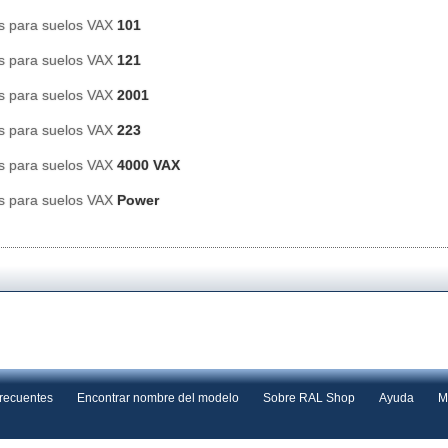
s para suelos VAX
101
s para suelos VAX
121
s para suelos VAX
2001
s para suelos VAX
223
s para suelos VAX
4000 VAX
s para suelos VAX
Power
frecuentes
Encontrar nombre del modelo
Sobre RAL Shop
Ayuda
M