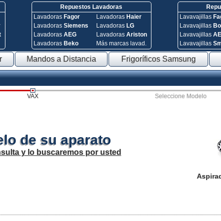
Repuestos Lavadoras
Repue
Lavadoras
Fagor
Lavadoras
Haier
Lavavajillas
Fa
y
Lavadoras
Siemens
Lavadoras
LG
Lavavajillas
Bo
t
Lavadoras
AEG
Lavadoras
Ariston
Lavavajillas
A
Lavadoras
Beko
Más marcas lavad.
Lavavajillas
S
r
Mandos a Distancia
Frigoríficos Samsung
VAX
Seleccione Modelo
lo de su aparato
sulta y lo buscaremos por usted
Aspira