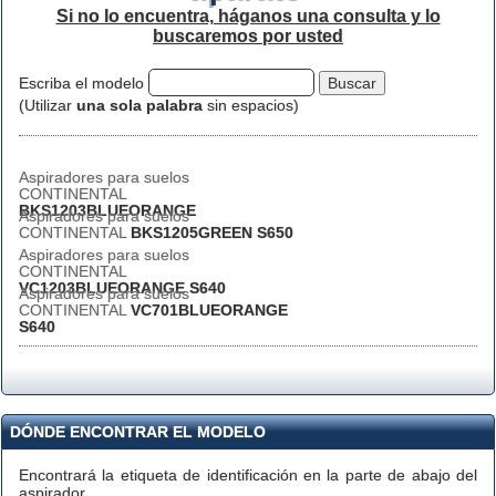
Si no lo encuentra, háganos una consulta y lo
buscaremos por usted
Escriba el modelo
(Utilizar
una sola palabra
sin espacios)
Aspiradores para suelos
CONTINENTAL
BKS1203BLUEORANGE
Aspiradores para suelos
CONTINENTAL
BKS1205GREEN S650
Aspiradores para suelos
CONTINENTAL
VC1203BLUEORANGE S640
Aspiradores para suelos
CONTINENTAL
VC701BLUEORANGE
S640
DÓNDE ENCONTRAR EL MODELO
Encontrará la etiqueta de identificación en la parte de abajo del
aspirador