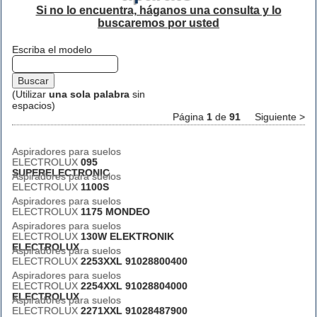
Si no lo encuentra, háganos una consulta y lo
buscaremos por usted
Escriba el modelo
(Utilizar
una sola palabra
sin
espacios)
Página
1
de
91
Siguiente >
Aspiradores para suelos
ELECTROLUX
095
SUPERELECTRONIC
Aspiradores para suelos
ELECTROLUX
1100S
Aspiradores para suelos
ELECTROLUX
1175 MONDEO
Aspiradores para suelos
ELECTROLUX
130W ELEKTRONIK
ELECTROLUX
Aspiradores para suelos
ELECTROLUX
2253XXL 91028800400
Aspiradores para suelos
ELECTROLUX
2254XXL 91028804000
ELECTROLUX
Aspiradores para suelos
ELECTROLUX
2271XXL 91028487900