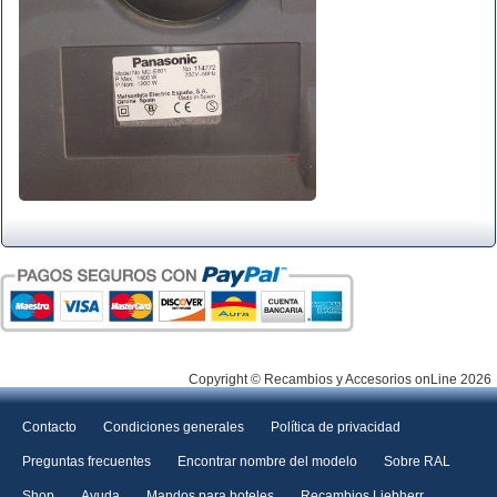
Copyright © Recambios y Accesorios onLine 2026
Contacto
Condiciones generales
Política de privacidad
Preguntas frecuentes
Encontrar nombre del modelo
Sobre RAL
Shop
Ayuda
Mandos para hoteles
Recambios Liebherr