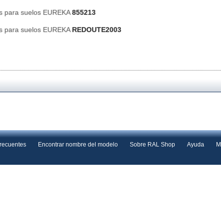
es para suelos EUREKA
855213
es para suelos EUREKA
REDOUTE2003
frecuentes
Encontrar nombre del modelo
Sobre RAL Shop
Ayuda
M