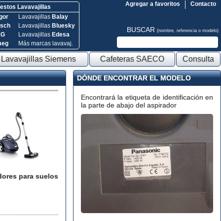
Agregar a favoritos
Contacto
stos Lavavajillas
gor
Lavavajillas
Balay
sch
Lavavajillas
Bluesky
BUSCAR
(nombre, referencia o modelo)
EG
Lavavajillas
Edesa
meg
Más marcas lavavaj.
Lavavajillas Siemens
Cafeteras SAECO
Consulta
DÓNDE ENCONTRAR EL MODELO
Encontrará la etiqueta de identificación en
la parte de abajo del aspirador
dores para suelos