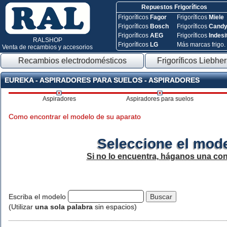
Repuestos Frigoríficos
Frigoríficos
Fagor
Frigoríficos
Miele
Frigoríficos
Bosch
Frigoríficos
Cand
Frigoríficos
AEG
Frigoríficos
Indesi
RALSHOP
Frigoríficos
LG
Más marcas frigo.
Venta de recambios y accesorios
Recambios electrodomésticos
Frigoríficos Liebher
EUREKA - ASPIRADORES PARA SUELOS - ASPIRADORES
Aspiradores
Aspiradores para suelos
Como encontrar el modelo de su aparato
Seleccione el mode
Si no lo encuentra, háganos una con
Escriba el modelo
(Utilizar
una sola palabra
sin espacios)