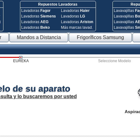
Repuestos Lavadoras
Repue
Lavadoras
Fagor
Lavadoras
Haier
Lavavajillas
Fa
y
Lavadoras
Siemens
Lavadoras
LG
Lavavajillas
Bo
t
Lavadoras
AEG
Lavadoras
Ariston
Lavavajillas
A
Lavadoras
Beko
Más marcas lavad.
Lavavajillas
S
r
Mandos a Distancia
Frigoríficos Samsung
EUREKA
Seleccione Modelo
lo de su aparato
sulta y lo buscaremos por usted
Aspira