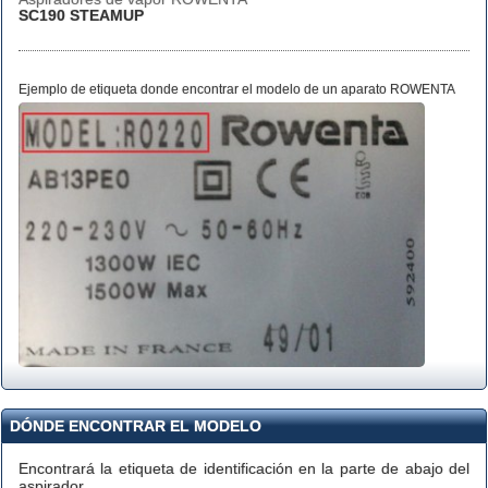
SC190 STEAMUP
Ejemplo de etiqueta donde encontrar el modelo de un aparato ROWENTA
DÓNDE ENCONTRAR EL MODELO
Encontrará la etiqueta de identificación en la parte de abajo del
aspirador