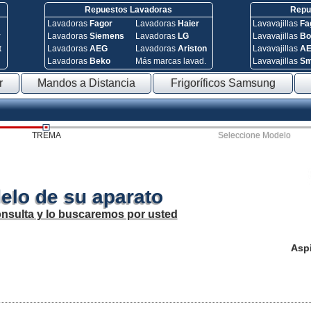
Repuestos Lavadoras
Repue
Lavadoras
Fagor
Lavadoras
Haier
Lavavajillas
Fa
y
Lavadoras
Siemens
Lavadoras
LG
Lavavajillas
Bo
t
Lavadoras
AEG
Lavadoras
Ariston
Lavavajillas
A
Lavadoras
Beko
Más marcas lavad.
Lavavajillas
S
r
Mandos a Distancia
Frigoríficos Samsung
TREMA
Seleccione Modelo
elo de su aparato
onsulta y lo buscaremos por usted
Asp