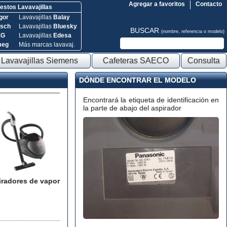
Agregar a favoritos
Contacto
stos Lavavajillas
gor
Lavavajillas
Balay
sch
Lavavajillas
Bluesky
BUSCAR
(nombre, referencia o modelo)
EG
Lavavajillas
Edesa
meg
Más marcas lavavaj.
Lavavajillas Siemens
Cafeteras SAECO
Consulta
DÓNDE ENCONTRAR EL MODELO
Encontrará la etiqueta de identificación en
la parte de abajo del aspirador
iradores de vapor