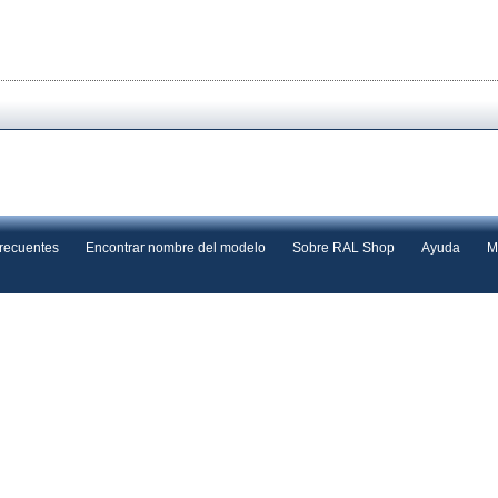
frecuentes
Encontrar nombre del modelo
Sobre RAL Shop
Ayuda
M