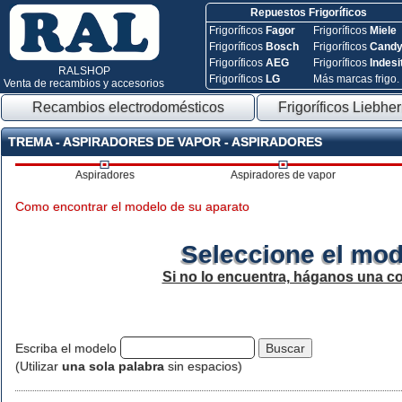
Repuestos Frigoríficos
Frigoríficos
Fagor
Frigoríficos
Miele
Frigoríficos
Bosch
Frigoríficos
Cand
Frigoríficos
AEG
Frigoríficos
Indesi
RALSHOP
Frigoríficos
LG
Más marcas frigo.
Venta de recambios y accesorios
Recambios electrodomésticos
Frigoríficos Liebher
TREMA - ASPIRADORES DE VAPOR - ASPIRADORES
Aspiradores
Aspiradores de vapor
Como encontrar el modelo de su aparato
Seleccione el mod
Si no lo encuentra, háganos una c
Escriba el modelo
(Utilizar
una sola palabra
sin espacios)