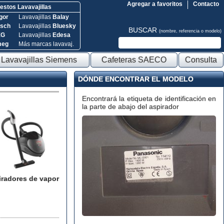
Agregar a favoritos
Contacto
stos Lavavajillas
gor
Lavavajillas
Balay
sch
Lavavajillas
Bluesky
BUSCAR
(nombre, referencia o modelo)
EG
Lavavajillas
Edesa
meg
Más marcas lavavaj.
Lavavajillas Siemens
Cafeteras SAECO
Consulta
DÓNDE ENCONTRAR EL MODELO
Encontrará la etiqueta de identificación en
la parte de abajo del aspirador
iradores de vapor