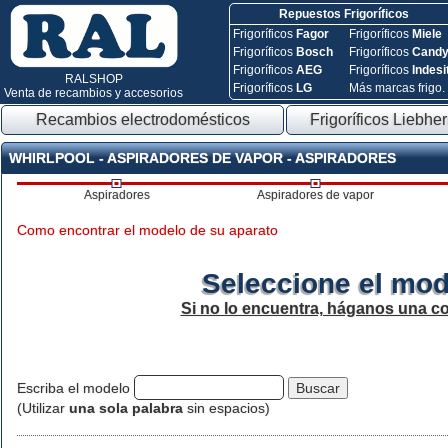
Repuestos Frigoríficos
Frigoríficos
Fagor
Frigoríficos
Miele
Frigoríficos
Bosch
Frigoríficos
Cand
Frigoríficos
AEG
Frigoríficos
Indesi
RALSHOP
Frigoríficos
LG
Más marcas frigo.
Venta de recambios y accesorios
Recambios electrodomésticos
Frigoríficos Liebher
WHIRLPOOL - ASPIRADORES DE VAPOR - ASPIRADORES
Aspiradores
Aspiradores de vapor
Como encontrar el modelo de su aparato
Seleccione el mod
Si no lo encuentra, háganos una c
Escriba el modelo
(Utilizar
una sola palabra
sin espacios)