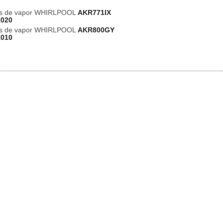
es de vapor WHIRLPOOL
AKR771IX
1020
es de vapor WHIRLPOOL
AKR800GY
1010