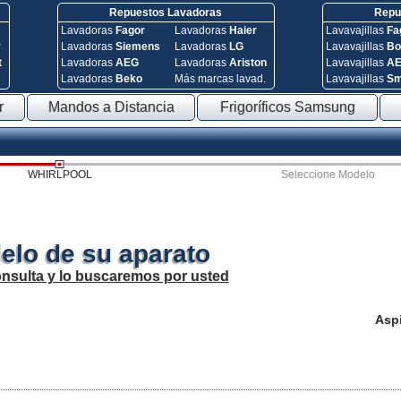
Repuestos Lavadoras
Repue
Lavadoras
Fagor
Lavadoras
Haier
Lavavajillas
Fa
y
Lavadoras
Siemens
Lavadoras
LG
Lavavajillas
Bo
t
Lavadoras
AEG
Lavadoras
Ariston
Lavavajillas
A
Lavadoras
Beko
Más marcas lavad.
Lavavajillas
S
r
Mandos a Distancia
Frigoríficos Samsung
WHIRLPOOL
Seleccione Modelo
elo de su aparato
onsulta y lo buscaremos por usted
Asp