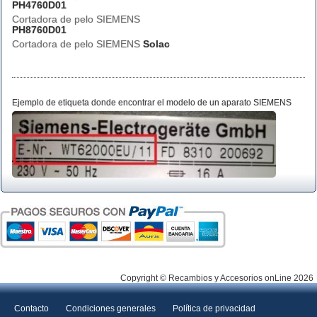
PH4760D01
Cortadora de pelo SIEMENS
PH8760D01
Cortadora de pelo SIEMENS
Solac
Ejemplo de etiqueta donde encontrar el modelo de un aparato SIEMENS
Copyright © Recambios y Accesorios onLine 2026
Contacto
Condiciones generales
Política de privacidad