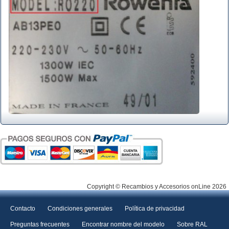
Copyright © Recambios y Accesorios onLine 2026
Contacto
Condiciones generales
Política de privacidad
Preguntas frecuentes
Encontrar nombre del modelo
Sobre RAL