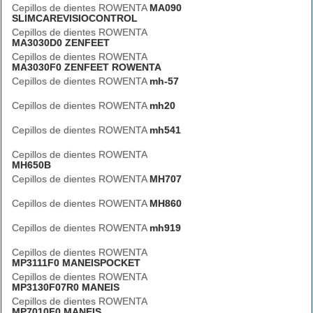
Cepillos de dientes ROWENTA
MA090
SLIMCAREVISIOCONTROL
Cepillos de dientes ROWENTA
MA3030D0 ZENFEET
Cepillos de dientes ROWENTA
MA3030F0 ZENFEET ROWENTA
Cepillos de dientes ROWENTA
mh-57
Cepillos de dientes ROWENTA
mh20
Cepillos de dientes ROWENTA
mh541
Cepillos de dientes ROWENTA
MH650B
Cepillos de dientes ROWENTA
MH707
Cepillos de dientes ROWENTA
MH860
Cepillos de dientes ROWENTA
mh919
Cepillos de dientes ROWENTA
MP3111F0 MANEISPOCKET
Cepillos de dientes ROWENTA
MP3130F07R0 MANEIS
Cepillos de dientes ROWENTA
MP7010F0 MANEIS