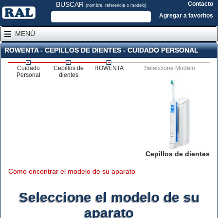
BUSCAR
Contacto
(nombre, referencia o modelo)
Agregar a favoritos
MENÚ
ROWENTA - CEPILLOS DE DIENTES - CUIDADO PERSONAL
Cuidado
Cepillos de
ROWENTA
Seleccione Modelo
Personal
dientes
Cepillos de dientes
Como encontrar el modelo de su aparato
Seleccione el modelo de su
aparato