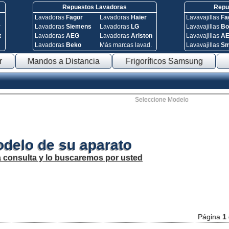
Repuestos Lavadoras
Repue
Lavadoras
Fagor
Lavadoras
Haier
Lavavajillas
Fa
y
Lavadoras
Siemens
Lavadoras
LG
Lavavajillas
Bo
t
Lavadoras
AEG
Lavadoras
Ariston
Lavavajillas
A
Lavadoras
Beko
Más marcas lavad.
Lavavajillas
S
r
Mandos a Distancia
Frigoríficos Samsung
Seleccione Modelo
odelo de su aparato
a consulta y lo buscaremos por usted
Página
1