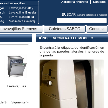
Agregar a favoritos
Contacto
stos Lavavajillas
gor
Lavavajillas
Balay
sch
Lavavajillas
Bluesky
BUSCAR
(nombre, referencia o modelo)
EG
Lavavajillas
Edesa
meg
Más marcas lavavaj.
Lavavajillas Siemens
Cafeteras SAECO
Consulta
DÓNDE ENCONTRAR EL MODELO
Encontrará la etiqueta de identificación en
una de las paredes laterales interiores de
la puerta
Lavavajillas
de
9
Siguiente >