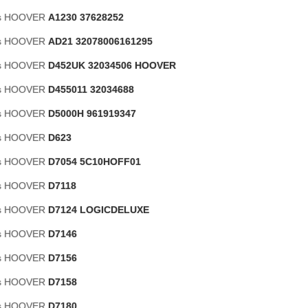
las HOOVER
A1230 37628252
las HOOVER
AD21 32078006161295
las HOOVER
D452UK 32034506 HOOVER
las HOOVER
D455011 32034688
las HOOVER
D5000H 961919347
las HOOVER
D623
las HOOVER
D7054 5C10HOFF01
las HOOVER
D7118
las HOOVER
D7124 LOGICDELUXE
las HOOVER
D7146
las HOOVER
D7156
las HOOVER
D7158
las HOOVER
D7180