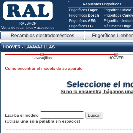
Repuestos Frigoríficos
Frigoríficos
Fagor
Frigoríficos
Miele
Frigoríficos
Bosch
Frigoríficos
Cand
Frigoríficos
AEG
Frigoríficos
Indesi
RALSHOP
Frigoríficos
LG
Más marcas frigo.
Venta de recambios y accesorios
Recambios electrodomésticos
Frigoríficos Liebher
HOOVER - LAVAVAJILLAS
Lavavajillas
HOOVER
Como encontrar el modelo de su aparato
Seleccione el m
Si no lo encuentra, háganos un
Escriba el modelo
(Utilizar
una sola palabra
sin espacios)