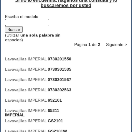
Si no lo encuentra, háganos una consulta y lo
buscaremos por usted
Escriba el modelo
(Utilizar
una sola palabra
sin
espacios)
Página
1
de
2
Siguiente >
Lavavajillas IMPERIAL
0730201550
Lavavajillas IMPERIAL
0730301535
Lavavajillas IMPERIAL
0730301567
Lavavajillas IMPERIAL
0730302563
Lavavajillas IMPERIAL
652101
Lavavajillas IMPERIAL
65211
IMPERIAL
Lavavajillas IMPERIAL
GS2101
Lavavajillas IMPERIAL
GS2101W