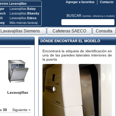
Agregar a favoritos
Contacto
stos Lavavajillas
gor
Lavavajillas
Balay
sch
Lavavajillas
Bluesky
BUSCAR
(nombre, referencia o modelo)
EG
Lavavajillas
Edesa
meg
Más marcas lavavaj.
Lavavajillas Siemens
Cafeteras SAECO
Consulta
DÓNDE ENCONTRAR EL MODELO
Encontrará la etiqueta de identificación en
una de las paredes laterales interiores de
la puerta
Lavavajillas
e
35
Siguiente >