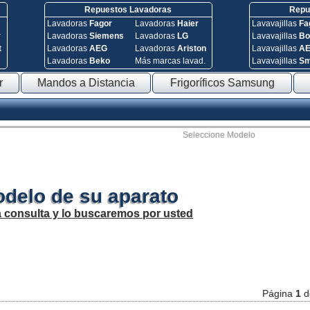
Repuestos Lavadoras
Repue
Lavadoras
Fagor
Lavadoras
Haier
Lavavajillas
Fa
y
Lavadoras
Siemens
Lavadoras
LG
Lavavajillas
Bo
t
Lavadoras
AEG
Lavadoras
Ariston
Lavavajillas
A
Lavadoras
Beko
Más marcas lavad.
Lavavajillas
S
r
Mandos a Distancia
Frigoríficos Samsung
Seleccione Modelo
odelo de su aparato
a consulta y lo buscaremos por usted
Página
1
d