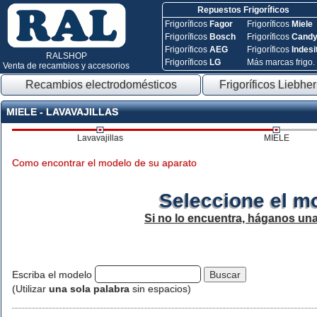
Repuestos Frigoríficos
Frigoríficos
Fagor
Frigoríficos
Miele
Frigoríficos
Bosch
Frigoríficos
Cand
Frigoríficos
AEG
Frigoríficos
Indesi
RALSHOP
Frigoríficos
LG
Más marcas frigo.
Venta de recambios y accesorios
Recambios electrodomésticos
Frigoríficos Liebher
MIELE - LAVAVAJILLAS
Lavavajillas
MIELE
Como encontrar el modelo de su aparato
Seleccione el m
Si no lo encuentra, háganos un
Escriba el modelo
(Utilizar
una sola palabra
sin espacios)