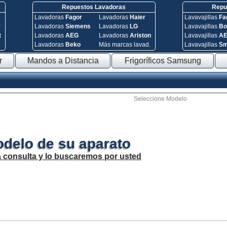
Repuestos Lavadoras
Repue
Lavadoras
Fagor
Lavadoras
Haier
Lavavajillas
Fa
y
Lavadoras
Siemens
Lavadoras
LG
Lavavajillas
Bo
t
Lavadoras
AEG
Lavadoras
Ariston
Lavavajillas
A
Lavadoras
Beko
Más marcas lavad.
Lavavajillas
S
r
Mandos a Distancia
Frigoríficos Samsung
Seleccione Modelo
odelo de su aparato
a consulta y lo buscaremos por usted