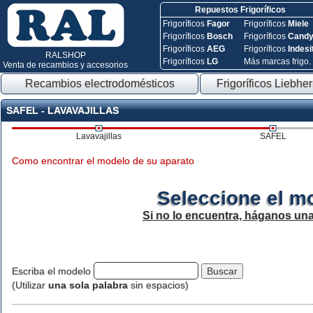
Repuestos Frigoríficos
Frigoríficos
Fagor
Frigoríficos
Miele
Frigoríficos
Bosch
Frigoríficos
Cand
Frigoríficos
AEG
Frigoríficos
Indesi
RALSHOP
Frigoríficos
LG
Más marcas frigo.
Venta de recambios y accesorios
Recambios electrodomésticos
Frigoríficos Liebher
SAFEL - LAVAVAJILLAS
Lavavajillas
SAFEL
Como encontrar el modelo de su aparato
Seleccione el m
Si no lo encuentra, háganos un
Escriba el modelo
(Utilizar
una sola palabra
sin espacios)