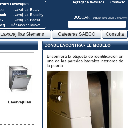
Agregar a favoritos
Contacto
stos Lavavajillas
gor
Lavavajillas
Balay
sch
Lavavajillas
Bluesky
BUSCAR
(nombre, referencia o modelo)
EG
Lavavajillas
Edesa
meg
Más marcas lavavaj.
Lavavajillas Siemens
Cafeteras SAECO
Consulta
DÓNDE ENCONTRAR EL MODELO
Encontrará la etiqueta de identificación en
una de las paredes laterales interiores de
la puerta
Lavavajillas