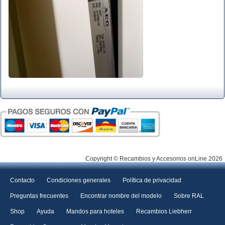
Copyright © Recambios y Accesorios onLine 2026
Contacto
Condiciones generales
Política de privacidad
Preguntas frecuentes
Encontrar nombre del modelo
Sobre RAL
Shop
Ayuda
Mandos para hoteles
Recambios Liebherr