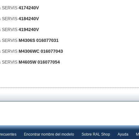
as SERVIS
4174240V
as SERVIS
4184240V
as SERVIS
4194240V
as SERVIS
M4306S 016077031
as SERVIS
M4306WC 016077043
as SERVIS
M4605W 016077054
frecuentes
Encontrar nombre del modelo
Sobre RAL Shop
Ayuda
M