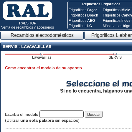
Repuestos Frigoríficos
Frigoríficos
Fagor
Frigoríficos
Miele
Frigoríficos
Bosch
Frigoríficos
Cand
Frigoríficos
AEG
Frigoríficos
Indesi
RALSHOP
Frigoríficos
LG
Más marcas frigo.
Venta de recambios y accesorios
Recambios electrodomésticos
Frigoríficos Liebher
SERVIS - LAVAVAJILLAS
Lavavajillas
SERVIS
Como encontrar el modelo de su aparato
Seleccione el m
Si no lo encuentra, háganos un
Escriba el modelo
(Utilizar
una sola palabra
sin espacios)