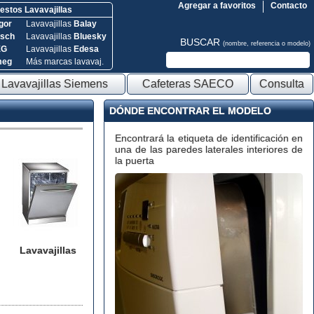
Agregar a favoritos
Contacto
stos Lavavajillas
gor
Lavavajillas
Balay
sch
Lavavajillas
Bluesky
BUSCAR
(nombre, referencia o modelo)
EG
Lavavajillas
Edesa
meg
Más marcas lavavaj.
Lavavajillas Siemens
Cafeteras SAECO
Consulta
DÓNDE ENCONTRAR EL MODELO
Encontrará la etiqueta de identificación en
una de las paredes laterales interiores de
la puerta
Lavavajillas