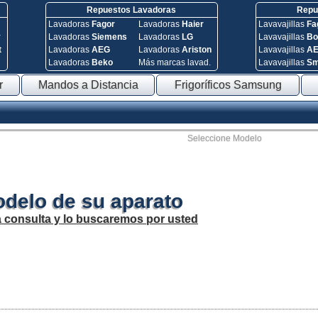
Repuestos Lavadoras
Repue
Lavadoras
Fagor
Lavadoras
Haier
Lavavajillas
Fa
y
Lavadoras
Siemens
Lavadoras
LG
Lavavajillas
Bo
t
Lavadoras
AEG
Lavadoras
Ariston
Lavavajillas
A
Lavadoras
Beko
Más marcas lavad.
Lavavajillas
S
r
Mandos a Distancia
Frigoríficos Samsung
Seleccione Modelo
odelo de su aparato
a consulta y lo buscaremos por usted