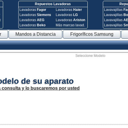
Repuestos Lavadoras
Repue
Lavadoras
Fagor
Lavadoras
Haier
Lavavajillas
Fa
y
Lavadoras
Siemens
Lavadoras
LG
Lavavajillas
Bo
t
Lavadoras
AEG
Lavadoras
Ariston
Lavavajillas
A
Lavadoras
Beko
Más marcas lavad.
Lavavajillas
S
r
Mandos a Distancia
Frigoríficos Samsung
Seleccione Modelo
odelo de su aparato
a consulta y lo buscaremos por usted