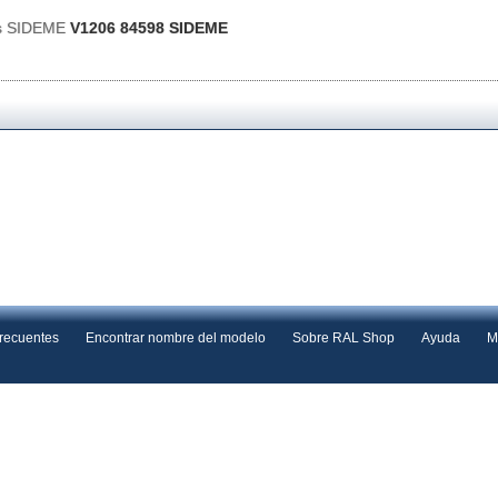
as SIDEME
V1206 84598 SIDEME
frecuentes
Encontrar nombre del modelo
Sobre RAL Shop
Ayuda
M