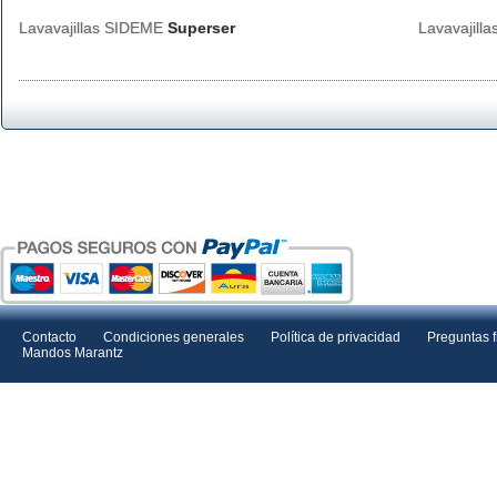
Lavavajillas SIDEME
Superser
Lavavajill
Contacto
Condiciones generales
Política de privacidad
Preguntas 
Mandos Marantz