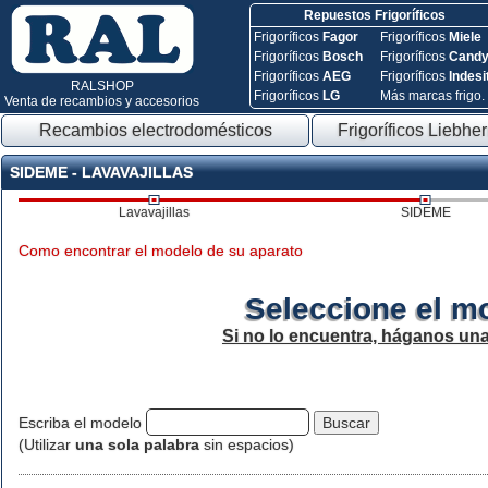
Repuestos Frigoríficos
Frigoríficos
Fagor
Frigoríficos
Miele
Frigoríficos
Bosch
Frigoríficos
Cand
Frigoríficos
AEG
Frigoríficos
Indesi
RALSHOP
Frigoríficos
LG
Más marcas frigo.
Venta de recambios y accesorios
Recambios electrodomésticos
Frigoríficos Liebher
SIDEME - LAVAVAJILLAS
Lavavajillas
SIDEME
Como encontrar el modelo de su aparato
Seleccione el m
Si no lo encuentra, háganos un
Escriba el modelo
(Utilizar
una sola palabra
sin espacios)