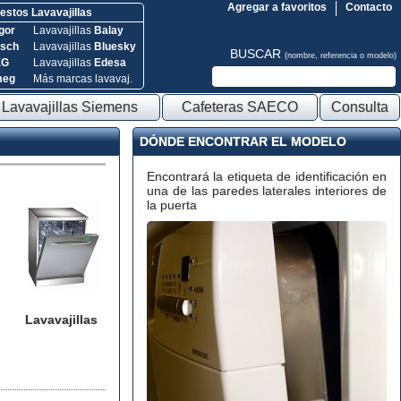
Agregar a favoritos
Contacto
stos Lavavajillas
gor
Lavavajillas
Balay
sch
Lavavajillas
Bluesky
BUSCAR
(nombre, referencia o modelo)
EG
Lavavajillas
Edesa
meg
Más marcas lavavaj.
Lavavajillas Siemens
Cafeteras SAECO
Consulta
DÓNDE ENCONTRAR EL MODELO
Encontrará la etiqueta de identificación en
una de las paredes laterales interiores de
la puerta
Lavavajillas