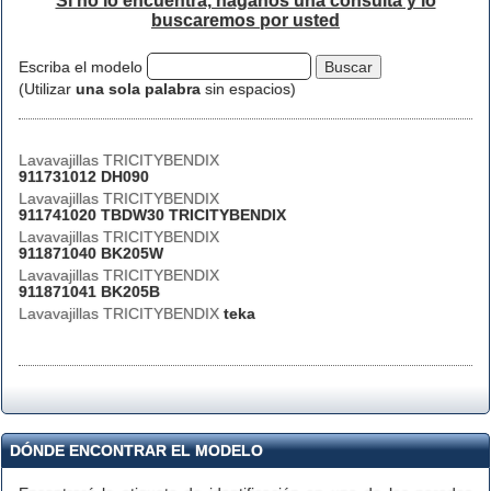
Si no lo encuentra, háganos una consulta y lo
buscaremos por usted
Escriba el modelo
(Utilizar
una sola palabra
sin espacios)
Lavavajillas TRICITYBENDIX
911731012 DH090
Lavavajillas TRICITYBENDIX
911741020 TBDW30 TRICITYBENDIX
Lavavajillas TRICITYBENDIX
911871040 BK205W
Lavavajillas TRICITYBENDIX
911871041 BK205B
Lavavajillas TRICITYBENDIX
teka
DÓNDE ENCONTRAR EL MODELO