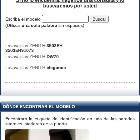
Si no lo encuentra, háganos una consulta y lo
buscaremos por usted
Escriba el modelo
(Utilizar
una sola palabra
sin espacios)
Lavavajillas ZENITH
3503EH
3503EH91073
Lavavajillas ZENITH
DW70
Lavavajillas ZENITH
elegance
DÓNDE ENCONTRAR EL MODELO
Encontrará la etiqueta de identificación en una de las paredes
laterales interiores de la puerta