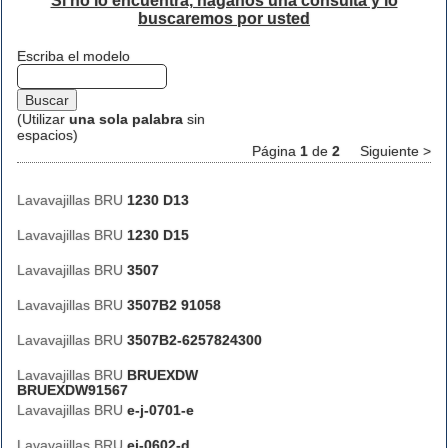
Si no lo encuentra, háganos una consulta y lo
buscaremos por usted
Escriba el modelo
(Utilizar
una sola palabra
sin
espacios)
Página
1
de
2
Siguiente >
Lavavajillas BRU
1230 D13
Lavavajillas BRU
1230 D15
Lavavajillas BRU
3507
Lavavajillas BRU
3507B2 91058
Lavavajillas BRU
3507B2-6257824300
Lavavajillas BRU
BRUEXDW
BRUEXDW91567
Lavavajillas BRU
e-j-0701-e
Lavavajillas BRU
ej-0602-d