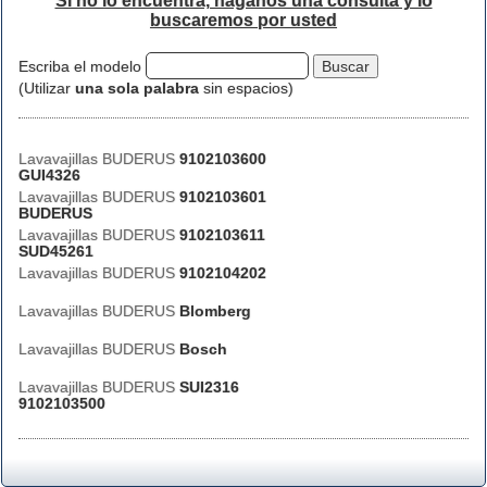
Si no lo encuentra, háganos una consulta y lo
buscaremos por usted
Escriba el modelo
(Utilizar
una sola palabra
sin espacios)
Lavavajillas BUDERUS
9102103600
GUI4326
Lavavajillas BUDERUS
9102103601
BUDERUS
Lavavajillas BUDERUS
9102103611
SUD45261
Lavavajillas BUDERUS
9102104202
Lavavajillas BUDERUS
Blomberg
Lavavajillas BUDERUS
Bosch
Lavavajillas BUDERUS
SUI2316
9102103500