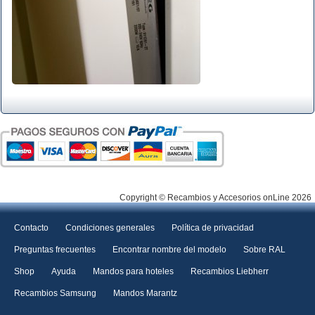
Copyright © Recambios y Accesorios onLine 2026
Contacto
Condiciones generales
Política de privacidad
Preguntas frecuentes
Encontrar nombre del modelo
Sobre RAL
Shop
Ayuda
Mandos para hoteles
Recambios Liebherr
Recambios Samsung
Mandos Marantz