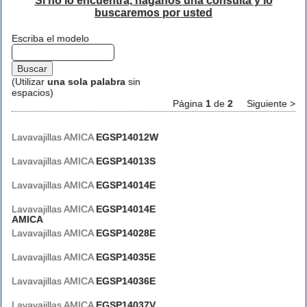
Si no lo encuentra, háganos una consulta y lo
buscaremos por usted
Escriba el modelo
(Utilizar
una sola palabra
sin
espacios)
Página
1
de
2
Siguiente >
Lavavajillas AMICA
EGSP14012W
Lavavajillas AMICA
EGSP14013S
Lavavajillas AMICA
EGSP14014E
Lavavajillas AMICA
EGSP14014E
AMICA
Lavavajillas AMICA
EGSP14028E
Lavavajillas AMICA
EGSP14035E
Lavavajillas AMICA
EGSP14036E
Lavavajillas AMICA
EGSP14037V