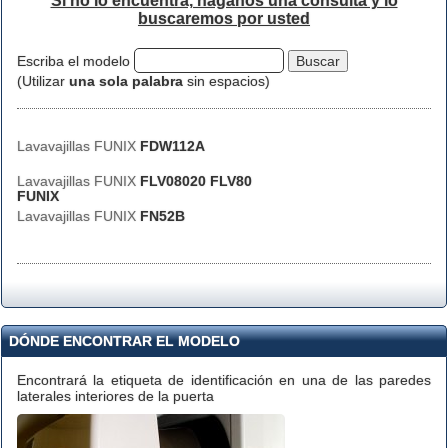
Si no lo encuentra, háganos una consulta y lo
buscaremos por usted
Escriba el modelo
(Utilizar
una sola palabra
sin espacios)
Lavavajillas FUNIX
FDW112A
Lavavajillas FUNIX
FLV08020 FLV80
FUNIX
Lavavajillas FUNIX
FN52B
DÓNDE ENCONTRAR EL MODELO
Encontrará la etiqueta de identificación en una de las paredes
laterales interiores de la puerta