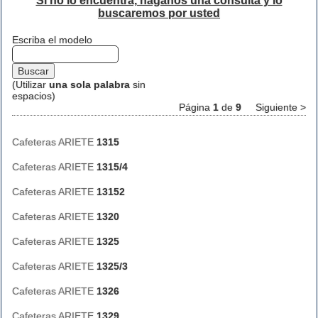
Si no lo encuentra, háganos una consulta y lo
buscaremos por usted
Escriba el modelo
(Utilizar
una sola palabra
sin
espacios)
Página
1
de
9
Siguiente >
Cafeteras ARIETE
1315
Cafeteras ARIETE
1315/4
Cafeteras ARIETE
13152
Cafeteras ARIETE
1320
Cafeteras ARIETE
1325
Cafeteras ARIETE
1325/3
Cafeteras ARIETE
1326
Cafeteras ARIETE
1329