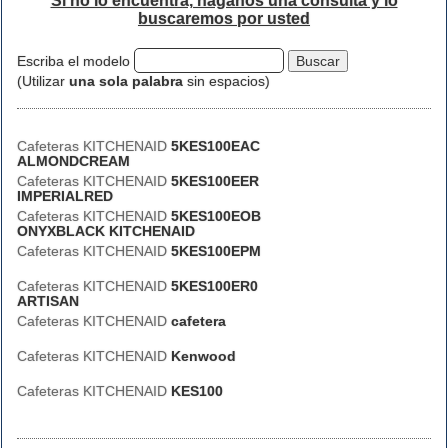
Si no lo encuentra, háganos una consulta y lo
buscaremos por usted
Escriba el modelo
(Utilizar
una sola palabra
sin espacios)
Cafeteras KITCHENAID
5KES100EAC
ALMONDCREAM
Cafeteras KITCHENAID
5KES100EER
IMPERIALRED
Cafeteras KITCHENAID
5KES100EOB
ONYXBLACK KITCHENAID
Cafeteras KITCHENAID
5KES100EPM
Cafeteras KITCHENAID
5KES100ER0
ARTISAN
Cafeteras KITCHENAID
cafetera
Cafeteras KITCHENAID
Kenwood
Cafeteras KITCHENAID
KES100