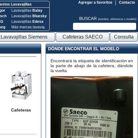
Agregar a favoritos
Contacto
stos Lavavajillas
gor
Lavavajillas
Balay
sch
Lavavajillas
Bluesky
BUSCAR
(nombre, referencia o modelo)
EG
Lavavajillas
Edesa
meg
Más marcas lavavaj.
Lavavajillas Siemens
Cafeteras SAECO
Consulta
DÓNDE ENCONTRAR EL MODELO
Encontrará la etiqueta de identificación en
la parte de abajo de la cafetera, dándole
la vuelta
Cafeteras