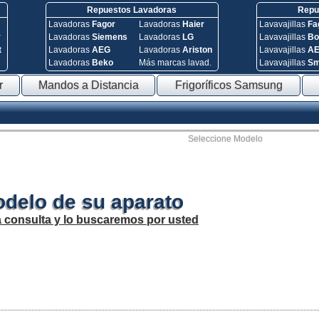
Repuestos Lavadoras
Repue
Lavadoras
Fagor
Lavadoras
Haier
Lavavajillas
Fa
y
Lavadoras
Siemens
Lavadoras
LG
Lavavajillas
Bo
t
Lavadoras
AEG
Lavadoras
Ariston
Lavavajillas
A
Lavadoras
Beko
Más marcas lavad.
Lavavajillas
S
r
Mandos a Distancia
Frigoríficos Samsung
Seleccione Modelo
odelo de su aparato
a consulta y lo buscaremos por usted