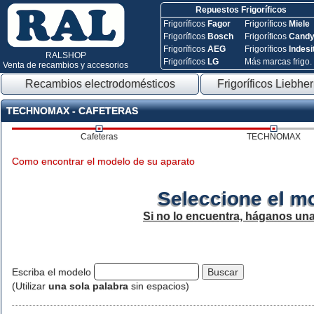
Repuestos Frigoríficos
Frigoríficos
Fagor
Frigoríficos
Miele
Frigoríficos
Bosch
Frigoríficos
Cand
Frigoríficos
AEG
Frigoríficos
Indesi
RALSHOP
Frigoríficos
LG
Más marcas frigo.
Venta de recambios y accesorios
Recambios electrodomésticos
Frigoríficos Liebher
TECHNOMAX - CAFETERAS
Cafeteras
TECHNOMAX
Como encontrar el modelo de su aparato
Seleccione el m
Si no lo encuentra, háganos un
Escriba el modelo
(Utilizar
una sola palabra
sin espacios)