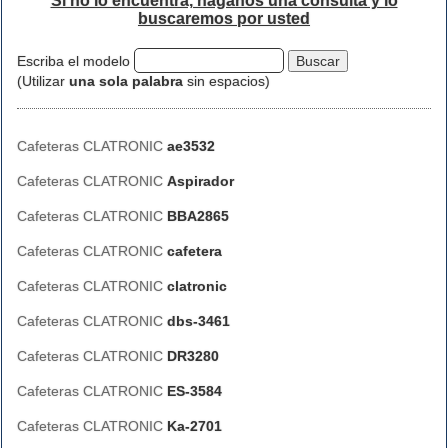
Si no lo encuentra, háganos una consulta y lo
buscaremos por usted
Escriba el modelo
(Utilizar
una sola palabra
sin espacios)
Cafeteras CLATRONIC
ae3532
Cafeteras CLATRONIC
Aspirador
Cafeteras CLATRONIC
BBA2865
Cafeteras CLATRONIC
cafetera
Cafeteras CLATRONIC
clatronic
Cafeteras CLATRONIC
dbs-3461
Cafeteras CLATRONIC
DR3280
Cafeteras CLATRONIC
ES-3584
Cafeteras CLATRONIC
Ka-2701