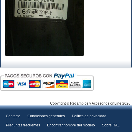
Copyright © Recambios y Accesorios onLine 2026
Contacto
Condiciones generales
Política de privacidad
Preguntas frecuentes
Encontrar nombre del modelo
Sobre RAL