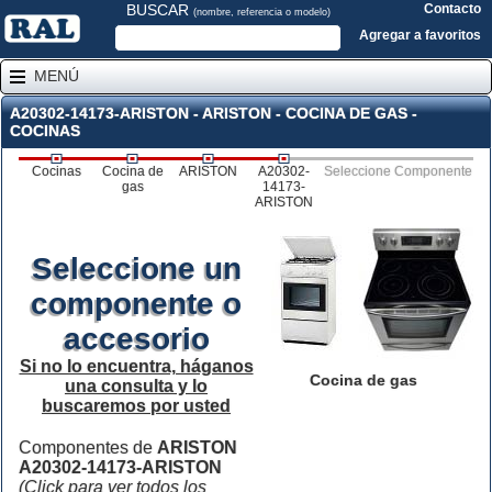
BUSCAR
Contacto
(nombre, referencia o modelo)
Agregar a favoritos
MENÚ
A20302-14173-ARISTON - ARISTON - COCINA DE GAS -
COCINAS
Cocinas
Cocina de
ARISTON
A20302-
Seleccione Componente
gas
14173-
ARISTON
Seleccione un
componente o
accesorio
Si no lo encuentra, háganos
Cocina de gas
una consulta y lo
buscaremos por usted
Componentes de
ARISTON
A20302-14173-ARISTON
(Click para ver todos los