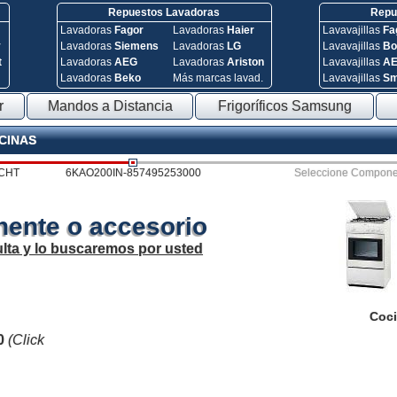
Repuestos Lavadoras
Repue
Lavadoras
Fagor
Lavadoras
Haier
Lavavajillas
Fa
y
Lavadoras
Siemens
Lavadoras
LG
Lavavajillas
Bo
t
Lavadoras
AEG
Lavadoras
Ariston
Lavavajillas
A
Lavadoras
Beko
Más marcas lavad.
Lavavajillas
S
r
Mandos a Distancia
Frigoríficos Samsung
OCINAS
CHT
6KAO200IN-857495253000
Seleccione Compone
ente o accesorio
lta y lo buscaremos por usted
Coci
0
(Click