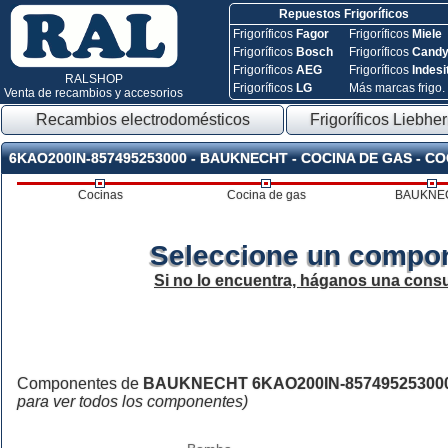
Repuestos Frigoríficos
Frigoríficos
Fagor
Frigoríficos
Miele
Frigoríficos
Bosch
Frigoríficos
Cand
Frigoríficos
AEG
Frigoríficos
Indesi
RALSHOP
Frigoríficos
LG
Más marcas frigo.
Venta de recambios y accesorios
Recambios electrodomésticos
Frigoríficos Liebher
6KAO200IN-857495253000 - BAUKNECHT - COCINA DE GAS - C
Cocinas
Cocina de gas
BAUKNE
Seleccione un compon
Si no lo encuentra, háganos una consu
Componentes de
BAUKNECHT 6KAO200IN-85749525300
para ver todos los componentes)