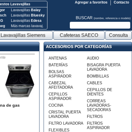
Agregar a favoritos
Contacto
stos Lavavajillas
gor
Lavavajillas
Balay
sch
Lavavajillas
Bluesky
BUSCAR
(nombre, referencia o modelo)
EG
Lavavajillas
Edesa
meg
Más marcas lavavaj.
Lavavajillas Siemens
Cafeteras SAECO
Consulta
ACCESORIOS POR CATEGORÍAS
nte
ANTENAS
AUDIO
BATERÍAS
BISAGRA PUERTA
LAVADORA
BOLSAS
ASPIRADOR
BOMBILLAS
CABEZAL
CABLES
AFEITADORA
CEPILLOS DE
CEPILLOS
DIENTES
ASPIRADOR
CORREAS
na de gas
COCINA
LAVADORAS-
SECADORAS
CRISTAL PUERTA
LAVADORA
FILTROS
FILTRO LAVADORA
FILTROS
ASPIRADOR
FLEXIBLES