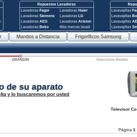
Repuestos Lavadoras
Repue
Lavadoras
Fagor
Lavadoras
Haier
Lavavajillas
Fa
y
Lavadoras
Siemens
Lavadoras
LG
Lavavajillas
Bo
t
Lavadoras
AEG
Lavadoras
Ariston
Lavavajillas
A
Lavadoras
Beko
Más marcas lavad.
Lavavajillas
S
r
Mandos a Distancia
Frigoríficos Samsung
GRANDIN
Seleccione Modelo
o de su aparato
lta y lo buscaremos por usted
Televisor C
Página
1