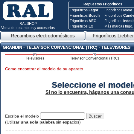
Repuestos Frigoríficos
Frigoríficos
Fagor
Frigoríficos
Miele
Frigoríficos
Bosch
Frigoríficos
Cand
Frigoríficos
AEG
Frigoríficos
Indesi
RALSHOP
Frigoríficos
LG
Más marcas frigo.
Venta de recambios y accesorios
Recambios electrodomésticos
Frigoríficos Liebher
GRANDIN - TELEVISOR CONVENCIONAL (TRC) - TELEVISORES
Televisores
Televisor Convencional (TRC)
Como encontrar el modelo de su aparato
Seleccione el model
Si no lo encuentra, háganos una consu
Escriba el modelo
(Utilizar
una sola palabra
sin espacios)