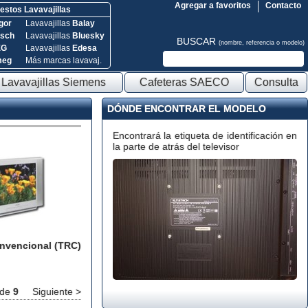
Agregar a favoritos
Contacto
stos Lavavajillas
gor
Lavavajillas
Balay
sch
Lavavajillas
Bluesky
BUSCAR
(nombre, referencia o modelo)
EG
Lavavajillas
Edesa
meg
Más marcas lavavaj.
Lavavajillas Siemens
Cafeteras SAECO
Consulta
DÓNDE ENCONTRAR EL MODELO
Encontrará la etiqueta de identificación en
la parte de atrás del televisor
onvencional (TRC)
de
9
Siguiente >