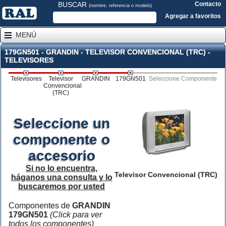
BUSCAR
Contacto
(nombre, referencia o modelo)
Agregar a favoritos
MENÚ
179GN501 - GRANDIN - TELEVISOR CONVENCIONAL (TRC) -
TELEVISORES
Televisores
Televisor
GRANDIN
179GN501
Seleccione Componente
Convencional
(TRC)
Seleccione un
componente o
accesorio
Si no lo encuentra,
Televisor Convencional (TRC)
háganos una consulta y lo
buscaremos por usted
Componentes de
GRANDIN
179GN501
(Click para ver
todos los componentes)