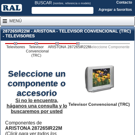
BUSCAR
Contacto
(nombre, referencia o modelo)
Agregar a favoritos
MENÚ
287265IR22M - ARISTONA - TELEVISOR CONVENCIONAL (TRC)
- TELEVISORES
Televisores
Televisor
ARISTONA
287265IR22M
Seleccione Componente
Convencional
(TRC)
Seleccione un
componente o
accesorio
Si no lo encuentra,
Televisor Convencional (TRC)
háganos una consulta y lo
buscaremos por usted
Componentes de
ARISTONA 287265IR22M
(Click para ver todos los