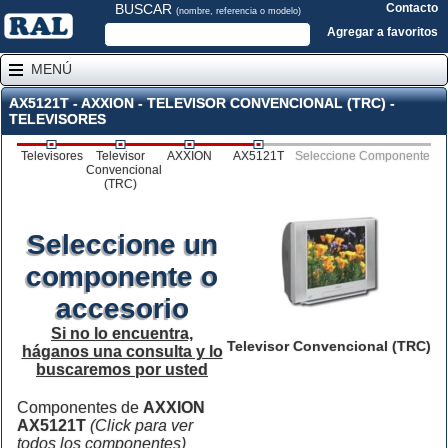
BUSCAR
Contacto
(nombre, referencia o modelo)
Agregar a favoritos
MENÚ
AX5121T - AXXION - TELEVISOR CONVENCIONAL (TRC) -
TELEVISORES
Televisores
Televisor
AXXION
AX5121T
Seleccione Componente
Convencional
(TRC)
Seleccione un
componente o
accesorio
Si no lo encuentra,
Televisor Convencional (TRC)
háganos una consulta y lo
buscaremos por usted
Componentes de
AXXION
AX5121T
(Click para ver
todos los componentes)