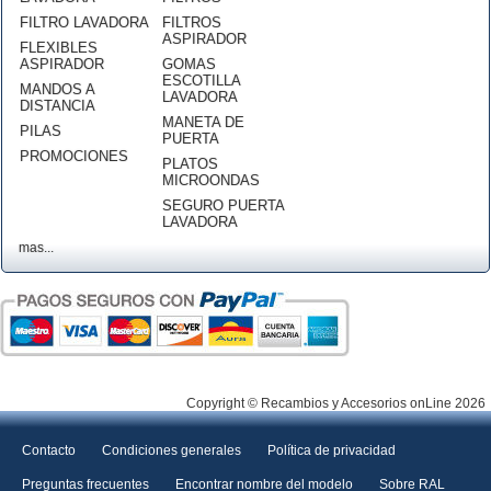
FILTRO LAVADORA
FILTROS
ASPIRADOR
FLEXIBLES
ASPIRADOR
GOMAS
ESCOTILLA
MANDOS A
LAVADORA
DISTANCIA
MANETA DE
PILAS
PUERTA
PROMOCIONES
PLATOS
MICROONDAS
SEGURO PUERTA
LAVADORA
mas...
Copyright © Recambios y Accesorios onLine 2026
Contacto
Condiciones generales
Política de privacidad
Preguntas frecuentes
Encontrar nombre del modelo
Sobre RAL