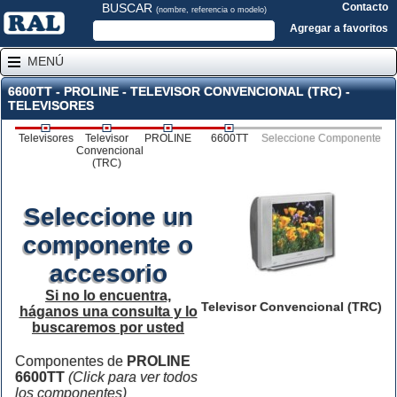
BUSCAR
Contacto
(nombre, referencia o modelo)
Agregar a favoritos
MENÚ
6600TT - PROLINE - TELEVISOR CONVENCIONAL (TRC) -
TELEVISORES
Televisores
Televisor
PROLINE
6600TT
Seleccione Componente
Convencional
(TRC)
Seleccione un
componente o
accesorio
Si no lo encuentra,
Televisor Convencional (TRC)
háganos una consulta y lo
buscaremos por usted
Componentes de
PROLINE
6600TT
(Click para ver todos
los componentes)