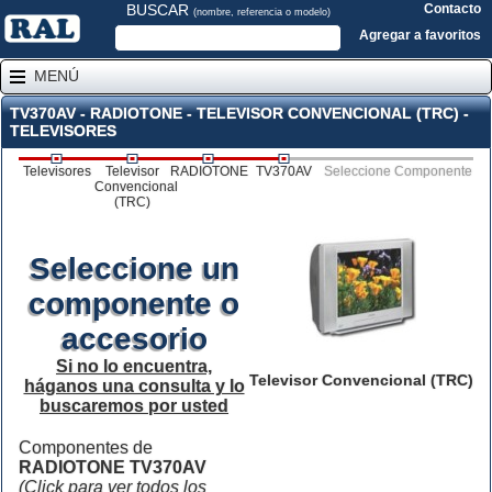
BUSCAR
Contacto
(nombre, referencia o modelo)
Agregar a favoritos
MENÚ
TV370AV - RADIOTONE - TELEVISOR CONVENCIONAL (TRC) -
TELEVISORES
Televisores
Televisor
RADIOTONE
TV370AV
Seleccione Componente
Convencional
(TRC)
Seleccione un
componente o
accesorio
Si no lo encuentra,
Televisor Convencional (TRC)
háganos una consulta y lo
buscaremos por usted
Componentes de
RADIOTONE TV370AV
(Click para ver todos los