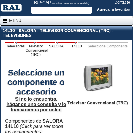
BUSCAR
Contacto
(nombre, referencia o modelo)
Agregar a favoritos
MENÚ
14L10 - SALORA - TELEVISOR CONVENCIONAL (TRC) -
TELEVISORES
Televisores
Televisor
SALORA
14L10
Seleccione Componente
Convencional
(TRC)
Seleccione un
componente o
accesorio
Si no lo encuentra,
Televisor Convencional (TRC)
háganos una consulta y lo
buscaremos por usted
Componentes de
SALORA
14L10
(Click para ver todos
los componentes)