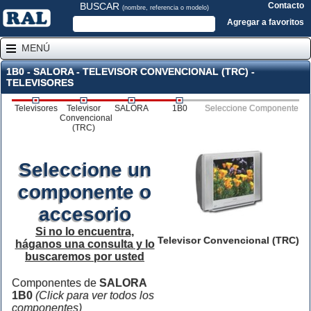
BUSCAR
Contacto
(nombre, referencia o modelo)
Agregar a favoritos
MENÚ
1B0 - SALORA - TELEVISOR CONVENCIONAL (TRC) -
TELEVISORES
Televisores
Televisor
SALORA
1B0
Seleccione Componente
Convencional
(TRC)
Seleccione un
componente o
accesorio
Si no lo encuentra,
Televisor Convencional (TRC)
háganos una consulta y lo
buscaremos por usted
Componentes de
SALORA
1B0
(Click para ver todos los
componentes)