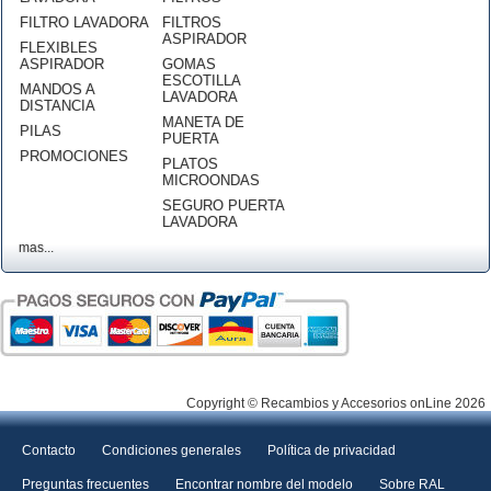
FILTRO LAVADORA
FILTROS
ASPIRADOR
FLEXIBLES
ASPIRADOR
GOMAS
ESCOTILLA
MANDOS A
LAVADORA
DISTANCIA
MANETA DE
PILAS
PUERTA
PROMOCIONES
PLATOS
MICROONDAS
SEGURO PUERTA
LAVADORA
mas...
Copyright © Recambios y Accesorios onLine 2026
Contacto
Condiciones generales
Política de privacidad
Preguntas frecuentes
Encontrar nombre del modelo
Sobre RAL