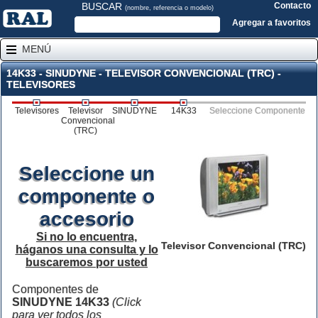
BUSCAR
Contacto
(nombre, referencia o modelo)
Agregar a favoritos
MENÚ
14K33 - SINUDYNE - TELEVISOR CONVENCIONAL (TRC) -
TELEVISORES
Televisores
Televisor
SINUDYNE
14K33
Seleccione Componente
Convencional
(TRC)
Seleccione un
componente o
accesorio
Si no lo encuentra,
Televisor Convencional (TRC)
háganos una consulta y lo
buscaremos por usted
Componentes de
SINUDYNE 14K33
(Click
para ver todos los