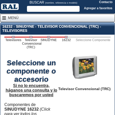
BUSCAR
Contacto
(nombre, referencia o modelo)
Agregar a favoritos
MENÚ
16232 - SINUDYNE - TELEVISOR CONVENCIONAL (TRC) -
TELEVISORES
Televisores
Televisor
SINUDYNE
16232
Seleccione Componente
Convencional
(TRC)
Seleccione un
componente o
accesorio
Si no lo encuentra,
Televisor Convencional (TRC)
háganos una consulta y lo
buscaremos por usted
Componentes de
SINUDYNE 16232
(Click
para ver todos los