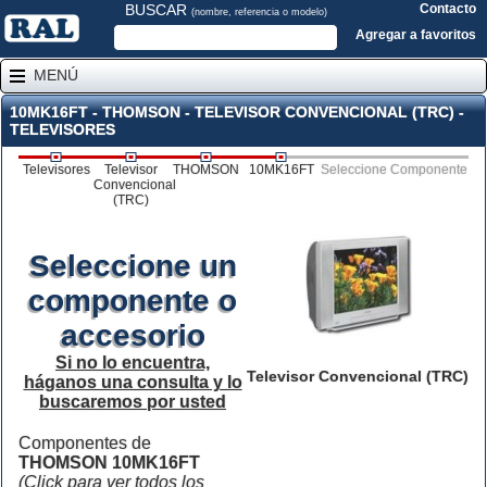
BUSCAR
Contacto
(nombre, referencia o modelo)
Agregar a favoritos
MENÚ
10MK16FT - THOMSON - TELEVISOR CONVENCIONAL (TRC) -
TELEVISORES
Televisores
Televisor
THOMSON
10MK16FT
Seleccione Componente
Convencional
(TRC)
Seleccione un
componente o
accesorio
Si no lo encuentra,
Televisor Convencional (TRC)
háganos una consulta y lo
buscaremos por usted
Componentes de
THOMSON 10MK16FT
(Click para ver todos los