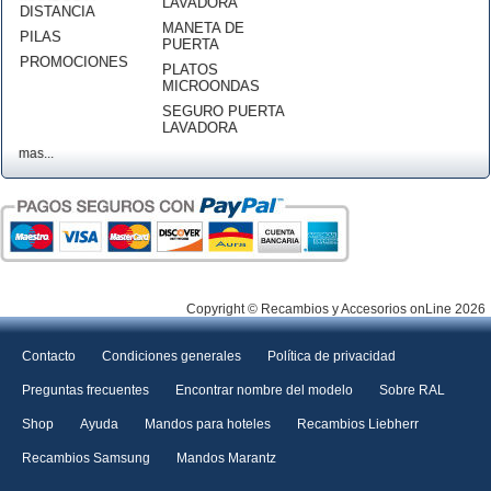
LAVADORA
DISTANCIA
MANETA DE
PILAS
PUERTA
PROMOCIONES
PLATOS
MICROONDAS
SEGURO PUERTA
LAVADORA
mas...
Copyright © Recambios y Accesorios onLine 2026
Contacto
Condiciones generales
Política de privacidad
Preguntas frecuentes
Encontrar nombre del modelo
Sobre RAL
Shop
Ayuda
Mandos para hoteles
Recambios Liebherr
Recambios Samsung
Mandos Marantz