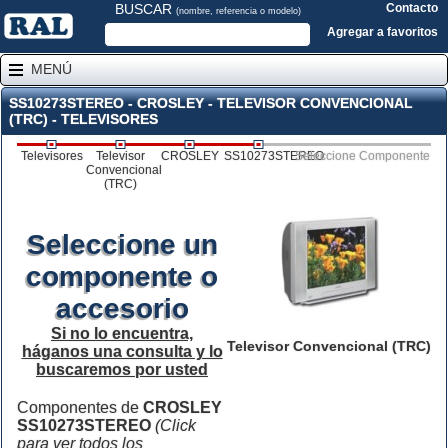
BUSCAR
Contacto
(nombre, referencia o modelo)
Agregar a favoritos
MENÚ
SS10273STEREO - CROSLEY - TELEVISOR CONVENCIONAL
(TRC) - TELEVISORES
Televisores
Televisor
CROSLEY
SS10273STEREO
Seleccione Componente
Convencional
(TRC)
Seleccione un
componente o
accesorio
Si no lo encuentra,
Televisor Convencional (TRC)
háganos una consulta y lo
buscaremos por usted
Componentes de
CROSLEY
SS10273STEREO
(Click
para ver todos los