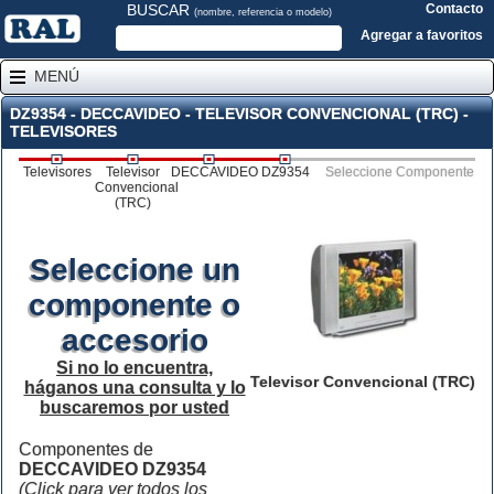
BUSCAR
Contacto
(nombre, referencia o modelo)
Agregar a favoritos
MENÚ
DZ9354 - DECCAVIDEO - TELEVISOR CONVENCIONAL (TRC) -
TELEVISORES
Televisores
Televisor
DECCAVIDEO
DZ9354
Seleccione Componente
Convencional
(TRC)
Seleccione un
componente o
accesorio
Si no lo encuentra,
Televisor Convencional (TRC)
háganos una consulta y lo
buscaremos por usted
Componentes de
DECCAVIDEO DZ9354
(Click para ver todos los